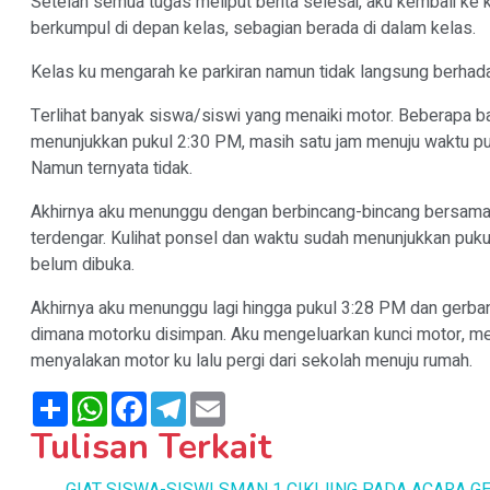
Setelah semua tugas meliput berita selesai, aku kembali ke
berkumpul di depan kelas, sebagian berada di dalam kelas.
Kelas ku mengarah ke parkiran namun tidak langsung berhad
Terlihat banyak siswa/siswi yang menaiki motor. Beberapa 
menunjukkan pukul 2:30 PM, masih satu jam menuju waktu pulan
Namun ternyata tidak.
Akhirnya aku menunggu dengan berbincang-bincang bersama 
terdengar. Kulihat ponsel dan waktu sudah menunjukkan puk
belum dibuka.
Akhirnya aku menunggu lagi hingga pukul 3:28 PM dan gerban
dimana motorku disimpan. Aku mengeluarkan kunci motor, m
menyalakan motor ku lalu pergi dari sekolah menuju rumah.
Share
WhatsApp
Facebook
Telegram
Email
Tulisan Terkait