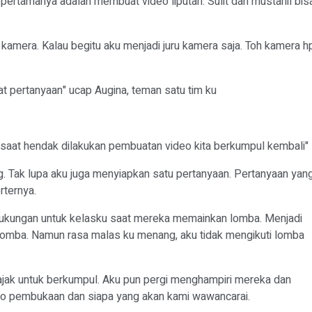
pertamanya adalah membuat video liputan. Sulit dan mustahil bis
amera. Kalau begitu aku menjadi juru kamera saja. Toh kamera h
t pertanyaan" ucap Augina, teman satu tim ku
i saat hendak dilakukan pembuatan video kita berkumpul kembali"
. Tak lupa aku juga menyiapkan satu pertanyaan. Pertanyaan yan
rternya.
dukungan untuk kelasku saat mereka memainkan lomba. Menjadi
n lomba. Namun rasa malas ku menang, aku tidak mengikuti lomba
jak untuk berkumpul. Aku pun pergi menghampiri mereka dan
eo pembukaan dan siapa yang akan kami wawancarai.