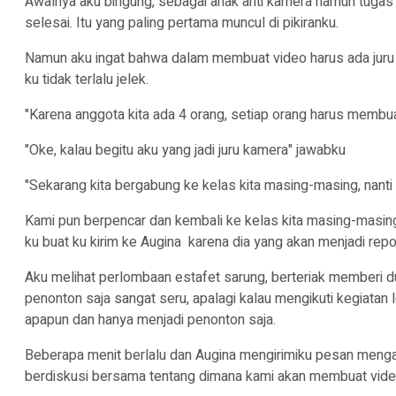
Awalnya aku bingung, sebagai anak anti kamera namun tugas 
selesai. Itu yang paling pertama muncul di pikiranku.
Namun aku ingat bahwa dalam membuat video harus ada juru k
ku tidak terlalu jelek.
"Karena anggota kita ada 4 orang, setiap orang harus membua
"Oke, kalau begitu aku yang jadi juru kamera" jawabku
"Sekarang kita bergabung ke kelas kita masing-masing, nant
Kami pun berpencar dan kembali ke kelas kita masing-masing
ku buat ku kirim ke Augina karena dia yang akan menjadi repo
Aku melihat perlombaan estafet sarung, berteriak memberi 
penonton saja sangat seru, apalagi kalau mengikuti kegiata
apapun dan hanya menjadi penonton saja.
Beberapa menit berlalu dan Augina mengirimiku pesan menga
berdiskusi bersama tentang dimana kami akan membuat vid