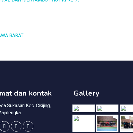
GEMAZ DAN MENYAMBUT HUT RI KE-77
AWA BARAT
mat dan kontak
Gallery
sa Sukasari Kec. Cikijing,
Majalengka